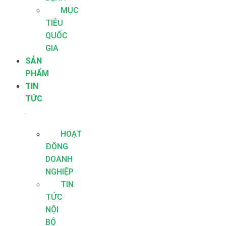
MỤC
TIÊU
QUỐC
GIA
SẢN
PHẨM
TIN
TỨC
HOẠT
ĐỘNG
DOANH
NGHIỆP
TIN
TỨC
NỘI
BỘ