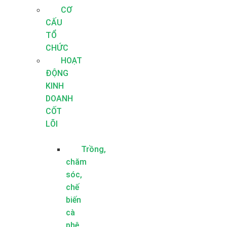
CƠ
CẤU
TỔ
CHỨC
HOẠT
ĐỘNG
KINH
DOANH
CỐT
LÕI
Trồng,
chăm
sóc,
chế
biến
cà
phê