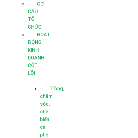
CƠ
CẤU
TỔ
CHỨC
HOẠT
ĐỘNG
KINH
DOANH
CỐT
LÕI
Trồng,
chăm
sóc,
chế
biến
cà
phê