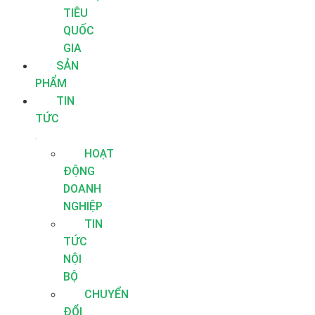
TIÊU
QUỐC
GIA
SẢN
PHẨM
TIN
TỨC
HOẠT
ĐỘNG
DOANH
NGHIỆP
TIN
TỨC
NỘI
BỘ
CHUYỂN
ĐỔI