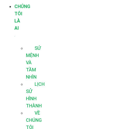
CHÚNG
TÔI
LÀ
AI
SỨ
MỆNH
VÀ
TẦM
NHÌN
LỊCH
SỬ
HÌNH
THÀNH
VỀ
CHÚNG
TÔI