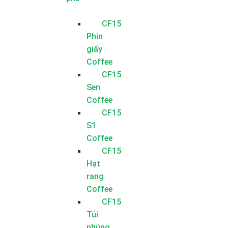
CF15
Phin
giấy
Coffee
CF15
Sen
Coffee
CF15
S1
Coffee
CF15
Hạt
rang
Coffee
CF15
Túi
nhúng