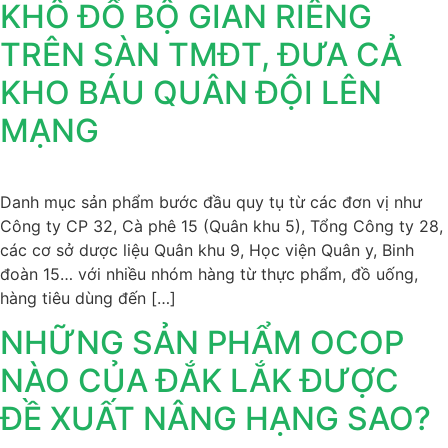
KHÔ ĐỔ BỘ GIAN RIÊNG
TRÊN SÀN TMĐT, ĐƯA CẢ
KHO BÁU QUÂN ĐỘI LÊN
MẠNG
Danh mục sản phẩm bước đầu quy tụ từ các đơn vị như
Công ty CP 32, Cà phê 15 (Quân khu 5), Tổng Công ty 28,
các cơ sở dược liệu Quân khu 9, Học viện Quân y, Binh
đoàn 15… với nhiều nhóm hàng từ thực phẩm, đồ uống,
hàng tiêu dùng đến […]
NHỮNG SẢN PHẨM OCOP
NÀO CỦA ĐẮK LẮK ĐƯỢC
ĐỀ XUẤT NÂNG HẠNG SAO?