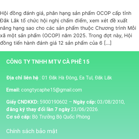
Hội đồng đánh giá, phân hạng sản phẩm OCOP cấp tỉnh
Đắk Lắk tổ chức hội nghị chấm điểm, xem xét đề xuất
nâng hạng sao cho các sản phẩm thuộc Chương trình Mỗi
xã một sản phẩm (OCOP) năm 2025. Trong đợt này, Hội
đồng tiến hành đánh giá 12 sản phẩm của 6 […]
CÔNG TY TNHH MTV CÀ PHÊ 15
Địa chỉ liên hệ
: 01 Đăk Hà Đông, Ea Tul, Đăk Lăk
Email:
congtycaphe15@gmail.com
Giấy CNDKKD:
5900190602 –
Ngày cấp:
03/08/2010,
đăng ký thay đổi lần 7 ngày
23/06/2026.
Cơ sở cấp:
Bộ Trưởng Bộ Quốc Phòng
Chính sách bảo mật