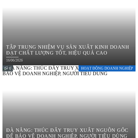
TẬP TRUNG NHIỆM VỤ SẢN XUẤT KINH DOANH
ĐẠT CHẤT LƯỢNG TỐT, HIỆU QUẢ CAO
16/06/2026
0
HOẠT ĐỘNG DOANH NGHIỆP
ĐÀ NẴNG: THÚC ĐẨY TRUY XUẤT NGUỒN GỐC
ĐỂ BẢO VỆ DOANH NGHIỆP, NGƯỜI TIÊU DÙNG