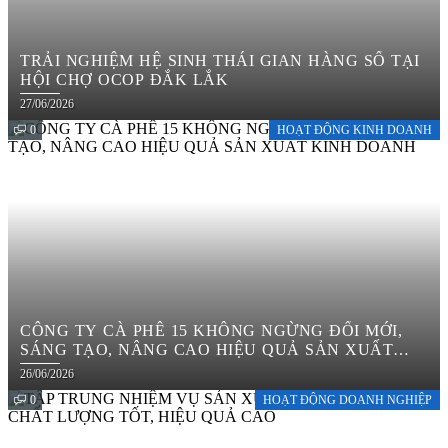
TRẢI NGHIỆM HỆ SINH THÁI GIAN HÀNG SỐ TẠI
HỘI CHỢ OCOP ĐẮK LẮK
27/06/2026
0
HOẠT ĐỘNG KINH DOANH
CÔNG TY CÀ PHÊ 15 KHÔNG NGỪNG ĐỔI MỚI,
SÁNG TẠO, NÂNG CAO HIỆU QUẢ SẢN XUẤT
KINH DOANH
26/06/2026
0
HOẠT ĐỘNG DOANH NGHIỆP