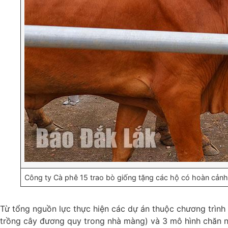
Công ty Cà phê 15 trao bò giống tặng các hộ có hoàn cảnh
Từ tổng nguồn lực thực hiện các dự án thuộc chương trình 
trồng cây đương quy trong nhà màng) và 3 mô hình chăn nuô