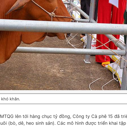
 khó khăn.
MTQG lên tới hàng chục tỷ đồng, Công ty Cà phê 15 đã triển
i (bò, dê, heo sinh sản). Các mô hình được triển khai tập 