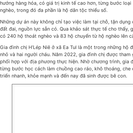
hướng hàng hóa, có giá trị kinh tế cao hơn, từng bước loạ
nghèo, trong đó đa phần là hộ dân tộc thiểu số.
Những dự án này không chỉ tạo việc làm tại chỗ, tận dụng 
đất đai, nguồn lực sẵn có. Qua khảo sát thực tế cho thấy, g
có 240 hộ thoát nghèo và 83 hộ chuyển từ hộ nghèo lên cậ
Gia đình chị H’Lép Niê ở xã Ea Tul là một trong những hộ 
nhỏ và hai người cháu. Năm 2022, gia đình chị được tham g
phối hợp với địa phương thực hiện. Nhờ chương trình, gia đ
từng bước học cách làm chuồng cao ráo, khô thoáng, che c
triển nhanh, khỏe mạnh và đến nay đã sinh được bê con.