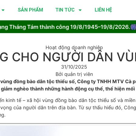
SẢN PHẨM
TIN TỨC
LIÊN HỆ
 Tháng Tám thành công 19/8/1945–19/8/2026.🎆 
Hoạt động doanh nghiệp
NG CHO NGƯỜI DÂN VÙ
31/10/2025
Bởi
quản trị viên
, vùng đồng bào dân tộc thiểu số, Công ty TNHH MTV Cà p
 giảm nghèo thành những hành động cụ thể, thể hiện mối 
n kinh tế – xã hội vùng đồng bào dân tộc thiểu số và miền
vọng của người dân trên địa bàn. Từ sự thấu hiểu đó, Công
ng.