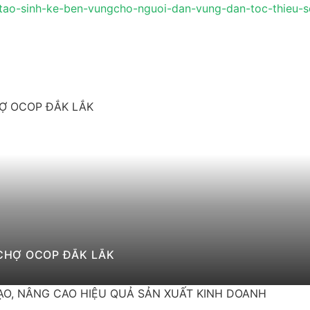
/tao-sinh-ke-ben-vungcho-nguoi-dan-vung-dan-toc-thieu-
I CHỢ OCOP ĐẮK LẮK