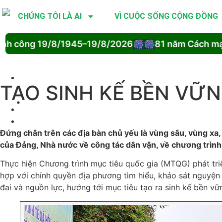
CHÚNG TÔI LÀ AI
VÌ CUỘC SỐNG CỘNG ĐỒNG
 công 19/8/1945–19/8/2026🎆
🎆81 năm Cách mạng
TẠO SINH KẾ BỀN VỮ
Đứng chân trên các địa bàn chủ yếu là vùng sâu, vùng xa
của Đảng, Nhà nước về công tác dân vận, về chương trình
Thực hiện Chương trình mục tiêu quốc gia (MTQG) phát triể
hợp với chính quyền địa phương tìm hiểu, khảo sát nguyện 
đai và nguồn lực, hướng tới mục tiêu tạo ra sinh kế bền vữ