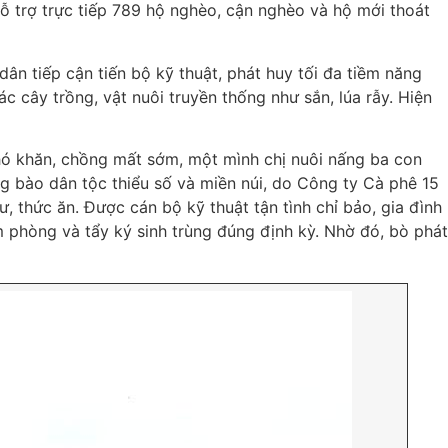
hỗ trợ trực tiếp 789 hộ nghèo, cận nghèo và hộ mới thoát
ân tiếp cận tiến bộ kỹ thuật, phát huy tối đa tiềm năng
ác cây trồng, vật nuôi truyền thống như sắn, lúa rẫy. Hiện
khó khăn, chồng mất sớm, một mình chị nuôi nấng ba con
g bào dân tộc thiểu số và miền núi, do Công ty Cà phê 15
ư, thức ăn. Được cán bộ kỹ thuật tận tình chỉ bảo, gia đình
 phòng và tẩy ký sinh trùng đúng định kỳ. Nhờ đó, bò phát