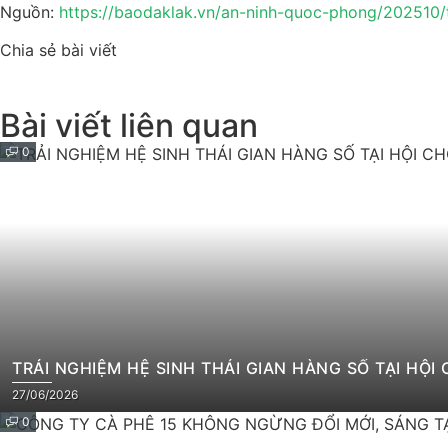
Nguồn:
https://baodaklak.vn/an-ninh-quoc-phong/202510
Chia sẻ bài viết
Bài viết liên quan
0
TRẢI NGHIỆM HỆ SINH THÁI GIAN HÀNG SỐ TẠI HỘ
27/06/2026
0