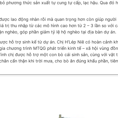
i bỏ phương thức sản xuất tự cung tự cấp, lạc hậu. Qua đó 
được lao động nhàn rỗi mà quan trọng hơn còn giúp người d
iá trị thu nhập từ các mô hình cao hơn từ 2 – 3 lần so với c
n nghèo, góp phần giảm tỷ lệ hộ nghèo tại địa bàn dự án.
được hỗ trợ sinh kế từ dự án. Chị H’Lép Niê có hoàn cảnh 
ia chương trình MTQG phát triển kinh tế – xã hội vùng đồn
ình chị được hỗ trợ một con bò cái sinh sản, cùng với vật t
hắn cẩn thận khi trời mưa, cho bò ăn đúng khẩu phần, tiêm