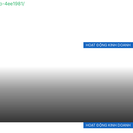
so-4ee1981/
HOẠT ĐỘNG KINH DOANH
HOẠT ĐỘNG KINH DOANH