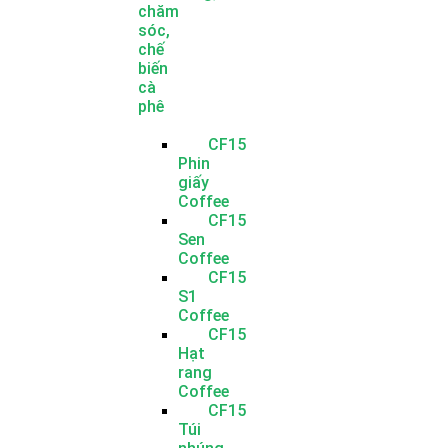
chăm
sóc,
chế
biến
cà
phê
CF15
Phin
giấy
Coffee
CF15
Sen
Coffee
CF15
S1
Coffee
CF15
Hạt
rang
Coffee
CF15
Túi