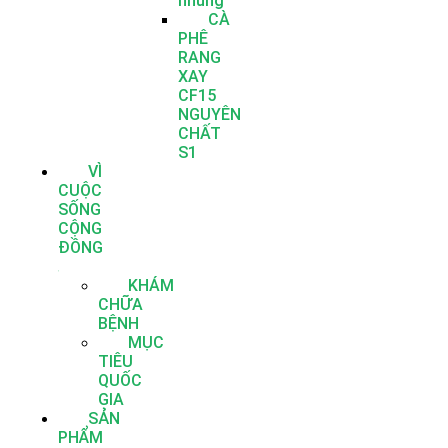
nhúng
CÀ
PHÊ
RANG
XAY
CF15
NGUYÊN
CHẤT
S1
VÌ
CUỘC
SỐNG
CỘNG
ĐỒNG
KHÁM
CHỮA
BỆNH
MỤC
TIÊU
QUỐC
GIA
SẢN
PHẨM