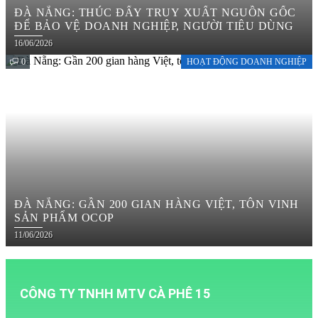
ĐÀ NẴNG: THÚC ĐẨY TRUY XUẤT NGUỒN GỐC
ĐỂ BẢO VỆ DOANH NGHIỆP, NGƯỜI TIÊU DÙNG
16/06/2026
0
HOẠT ĐỘNG DOANH NGHIỆP
ĐÀ NẴNG: GẦN 200 GIAN HÀNG VIỆT, TÔN VINH
SẢN PHẨM OCOP
11/06/2026
CÔNG TY TNHH MTV CÀ PHÊ 15