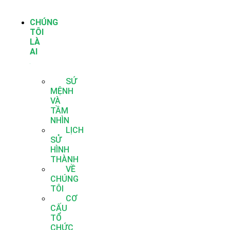
CHÚNG
TÔI
LÀ
AI
SỨ
MỆNH
VÀ
TẦM
NHÌN
LỊCH
SỬ
HÌNH
THÀNH
VỀ
CHÚNG
TÔI
CƠ
CẤU
TỔ
CHỨC