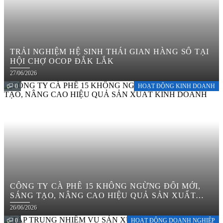
TRẢI NGHIỆM HỆ SINH THÁI GIAN HÀNG SỐ TẠI
HỘI CHỢ OCOP ĐẮK LẮK
27/06/2026
0
HOẠT ĐỘNG KINH DOANH
CÔNG TY CÀ PHÊ 15 KHÔNG NGỪNG ĐỔI MỚI,
SÁNG TẠO, NÂNG CAO HIỆU QUẢ SẢN XUẤT
KINH DOANH
26/06/2026
0
HOẠT ĐỘNG DOANH NGHIỆP