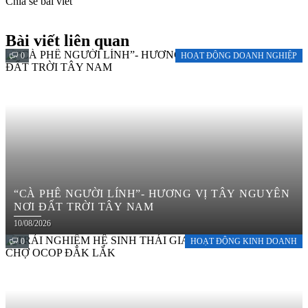
Chia sẻ bài viết
Bài viết liên quan
0
HOẠT ĐỘNG DOANH NGHIỆP
“CÀ PHÊ NGƯỜI LÍNH”- HƯƠNG VỊ TÂY NGUYÊN
NƠI ĐẤT TRỜI TÂY NAM
10/08/2026
0
HOẠT ĐỘNG KINH DOANH