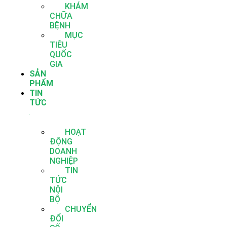
KHÁM
CHỮA
BỆNH
MỤC
TIÊU
QUỐC
GIA
SẢN
PHẨM
TIN
TỨC
HOẠT
ĐỘNG
DOANH
NGHIỆP
TIN
TỨC
NỘI
BỘ
CHUYỂN
ĐỔI