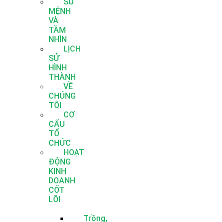
SỨ
MỆNH
VÀ
TẦM
NHÌN
LỊCH
SỬ
HÌNH
THÀNH
VỀ
CHÚNG
TÔI
CƠ
CẤU
TỔ
CHỨC
HOẠT
ĐỘNG
KINH
DOANH
CỐT
LÕI
Trồng,