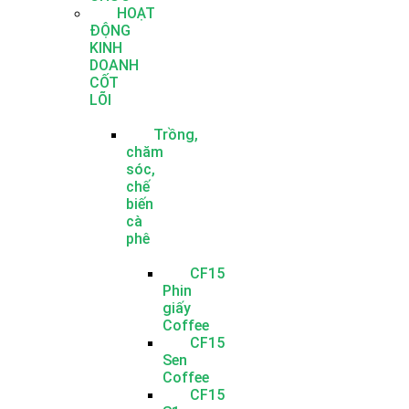
HOẠT
ĐỘNG
KINH
DOANH
CỐT
LÕI
Trồng,
chăm
sóc,
chế
biến
cà
phê
CF15
Phin
giấy
Coffee
CF15
Sen
Coffee
CF15