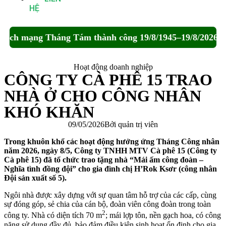
HỆ
ách mạng Tháng Tám thành công 19/8/1945–19/8/2026.🎆
Hoạt động doanh nghiệp
CÔNG TY CÀ PHÊ 15 TRAO
NHÀ Ở CHO CÔNG NHÂN
KHÓ KHĂN
09/05/2026
Bởi
quản trị viên
Trong khuôn khổ các hoạt động hưởng ứng Tháng Công nhân
năm 2026, ngày 8/5, Công ty TNHH MTV Cà phê 15 (Công ty
Cà phê 15) đã tổ chức trao tặng nhà “Mái ấm công đoàn –
Nghĩa tình đồng đội” cho gia đình chị H’Rok Ksơr (công nhân
Đội sản xuất số 5).
Ngôi nhà được xây dựng với sự quan tâm hỗ trợ của các cấp, cùng
sự đóng góp, sẻ chia của cán bộ, đoàn viên công đoàn trong toàn
2
công ty. Nhà có diện tích 70 m
; mái lợp tôn, nền gạch hoa, có công
năng sử dụng đầy đủ, bảo đảm điều kiện sinh hoạt ổn định cho gia